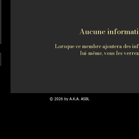
Aucune informat
Lorsque ce membre ajoutera des inf
lui-même, vous les verrez 
© 2026 by A.K.A. ASBL
portant de noter que l'A.K.A. International est une école
totalement indé