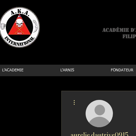
Arn
Académie d'
Filip
L'ACADEMIE
L'ARNIS
FONDATEUR
Plus d'actions
aurelie.dautrive0915