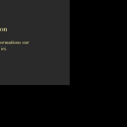
ion
ormations sur
ici.
pendante
.