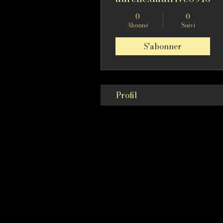
0
0
Abonné
Suivi
S'abonner
Profil
Il
est im