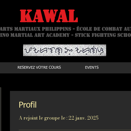
is
kawal
Acad
arts martiaux philippins - école de combat a
ino Martial Art academy - stick fighting sch
RESERVEZ VOTRE COURS
EVENTS
Profil
A rejoint le groupe le : 22 janv. 2025