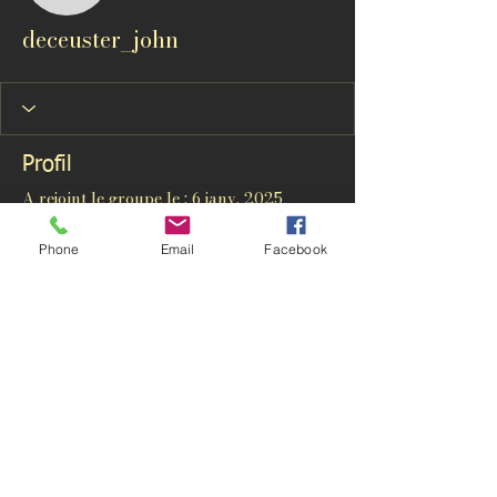
deceuster_john
Profil
A rejoint le groupe le : 6 janv. 2025
Phone
Email
Facebook
Aucune information
Lorsque ce membre ajoutera des
informations sur lui-même, vous les
verrez ici.