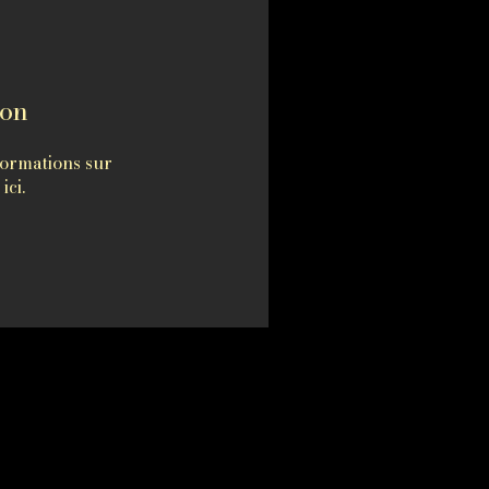
ion
ormations sur
ici.
pendante
.