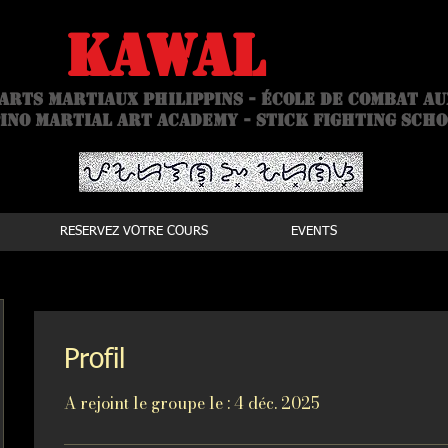
is
kawal
Acad
arts martiaux philippins - école de combat a
ino Martial Art academy - stick fighting sch
RESERVEZ VOTRE COURS
EVENTS
Profil
A rejoint le groupe le : 4 déc. 2025