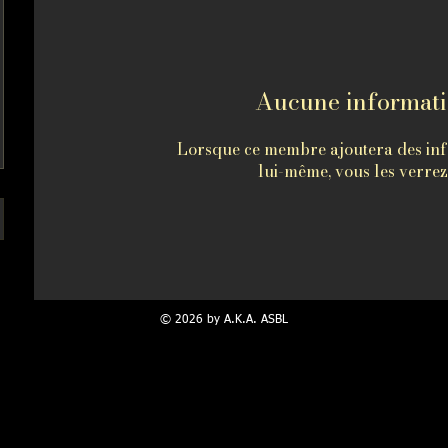
Aucune informat
Lorsque ce membre ajoutera des inf
lui-même, vous les verrez 
© 2026 by A.K.A. ASBL
portant de noter que l'A.K.A. International est une école
totalement indé