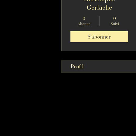
Gerlache
0
0
Abonné
Suivi
S'abonner
Profil
Il
est im