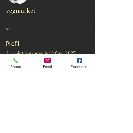
vegmarket
Profil
A rejoint le groupe le : 9 févr. 2025
Phone
Email
Facebook
Aucune information
Lorsque ce membre ajoutera des
informations sur lui-même, vous les
verrez ici.