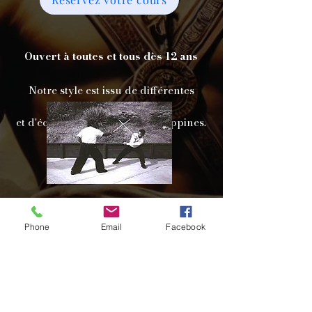
Réservation Obligatoire
Ouvert à toutes et tous dès 12 ans
Notre style est issu de différentes
sources d'apprentissage
et d'écoles traditionnelles philippines.
Notre académie est affiliée à la
Phone
Email
Facebook
fédération
ITBF BELGIUM