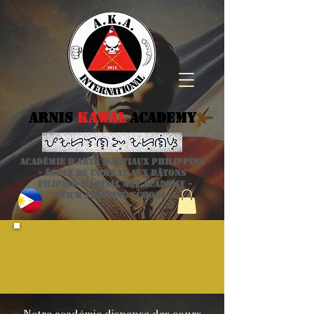
Arnis
kawal
Academy
Académie d'arts martiaux philippins
- école de combat aux bâtons
Filipino Martial Art academy -
stick fighting school
Notre académie
Notre académie dispense des cours