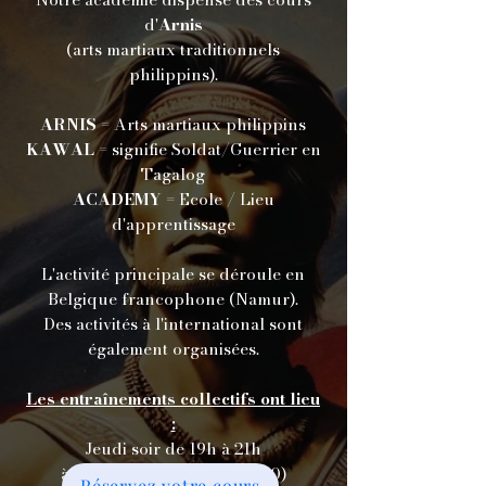
d'
Arnis
(arts martiaux traditionnels
philippins).
ARNIS
= Arts martiaux philippins
KAWAL
= signifie Soldat/Guerrier en
Tagalog
ACADEMY
= Ecole / Lieu
d'apprentissage
L'activité principale se déroule en
Belgique francophone (Namur).
Des activités à l'international sont
également organisées.
Les entraînements collectifs ont lieu
:
Jeudi soir de 19h à 21h
à Velaine-sur-Sambre (5060)
Réservez votre cours