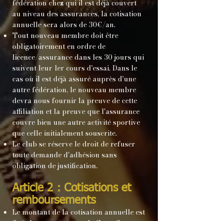
fédération chez qui il est déjà couvert
au niveau des assurances, la cotisation
annuelle sera alors de 30€/an.
Tout nouveau membre doit être
obligatoirement en ordre de
licence/assurance dans les 30 jours qui
suivent leur 1er cours d'essai. Dans le
cas où il est déjà assuré auprès d'une
autre fédération, le nouveau membre
devra nous fournir la preuve de cette
affiliation et la preuve que l'assurance
couvre bien une autre activité sportive
que celle initialement souscrite.
Le club se réserve le droit de refuser
toute demande d'adhésion sans
obligation de justification.
Article 2 : Cotisations et
remboursements
Le montant de la cotisation annuelle est