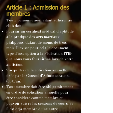
Article 1 : Admission des
membres
Toute personne souhaitant adhérer au
club doit :​
Fournir un certificat médical d'aptitude
à la pratique des arts martiaux
philippins, datant de moins de trois
mois. Il existe pour cela le document
type d'inscription à la Fédération ITBF
que nous vous fournirons lors de votre
affiliation.
S'acquitter de la cotisation annuelle
fixée par le Conseil d'Administration.
(65€/an)
Tout membre doit être obligatoirement
en ordre de cotisation annuelle pour
être considéré comme membre et
pouvoir suivre les sessions de cours. Si
il est déjà membre d'une autre