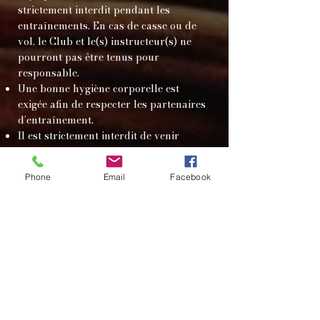
strictement interdit pendant les
entraînements. En cas de casse ou de
vol, le Club et le(s) instructeur(s) ne
pourront pas être tenus pour
responsable.
Une bonne hygiène corporelle est
exigée afin de respecter les partenaires
d’entraînement.
Il est strictement interdit de venir
s'entraîner en ayant consommé de la
drogue ou de l'alcool. Vous serez exclu
Phone
Email
Facebook
immédiatement du cours avec une
sanction possible d'exclusion définitive
du Club sans remboursement possible
de votre adhésion.
Article 5 : Comportement
et discipline
Chaque membre doit faire preuve de
respect envers l’instructeur, les autres