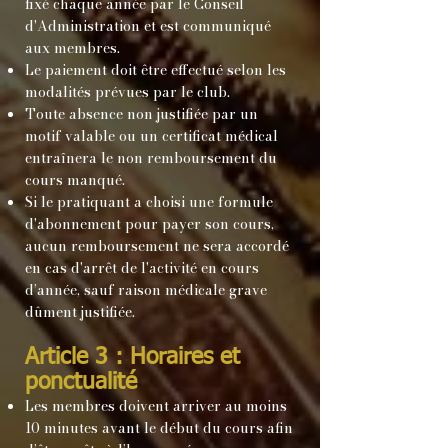
fixé chaque année par le Conseil
d'Administration et est communiqué
aux membres.
Le paiement doit être effectué selon les
modalités prévues par le club.
Toute absence non justifiée par un
motif valable ou un certificat médical
entraînera le non remboursement du
cours manqué.
Si le pratiquant a choisi une formule
d'abonnement pour payer son cours,
aucun remboursement ne sera accordé
en cas d'arrêt de l'activité en cours
d’année, sauf raison médicale grave
dûment justifiée.
Article 3 : Horaires et
ponctualité
Les membres doivent arriver au moins
10 minutes avant le début du cours afin