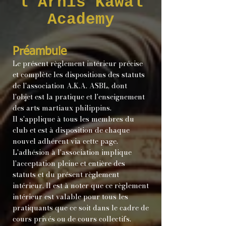
l'Arnis Kawal
Academy
Préambule
Le présent règlement intérieur précise
et complète les dispositions des statuts
de l'association A.K.A. ASBL, dont
l'objet est la pratique et l'enseignement
des arts martiaux philippins.
Il s'applique à tous les membres du
club et est à disposition de chaque
nouvel adhérent via cette page.
L'adhésion à l'association implique
l'acceptation pleine et entière des
statuts et du présent règlement
intérieur. Il est à noter que ce règlement
intérieur est valable pour tous les
pratiquants que ce soit dans le cadre de
cours privés ou de cours collectifs.