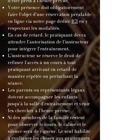
d’être prêts à l’heure prévue.
Votre présence doit obligatoirement
faire l'objet d'une réservation préalable
en ligne via notre page dédiée
ICI
en y
respectant les modalités.
En cas de retard, le pratiquant devra
attendre l'autorisation de l'instructeur
pour intégrer l'entraînement.
L’instructeur se réserve le droit de
refuser l’accès à un cours à tout
pratiquant arrivant en retard de
manière répétée ou perturbant la
séance.
Les parents ou représentants légaux
doivent accompagner les enfants
jusqu’à la salle d’entraînement et venir
les chercher à l’heure prévue.
Si des membres de la famille restent
pour observer le cours, le calme et le
silence sera de rigueur. Le seul habilité
à expliquer les choses aux pratiquants