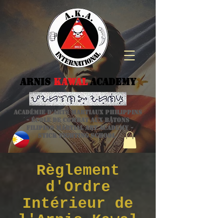
Arnis
kawal
Academy
Académie d'arts martiaux philippins
- école de combat aux bâtons
Filipino Martial Art academy -
stick fighting school
Règlement
d'Ordre
Intérieur de