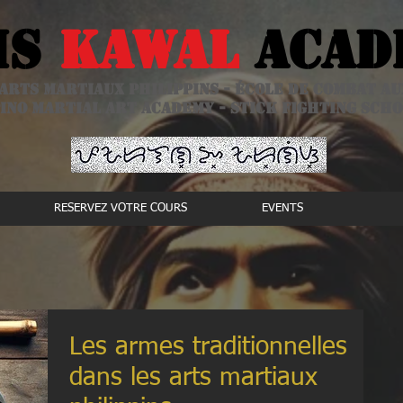
is
kawal
Acad
arts martiaux philippins - école de combat a
ino Martial Art academy - stick fighting sch
RESERVEZ VOTRE COURS
EVENTS
Les armes traditionnelles
dans les arts martiaux