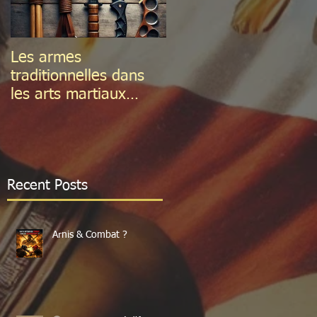
Les armes
La douleur dans
traditionnelles dans
l'apprentissage
les arts martiaux
philippins
Recent Posts
Arnis & Combat ?