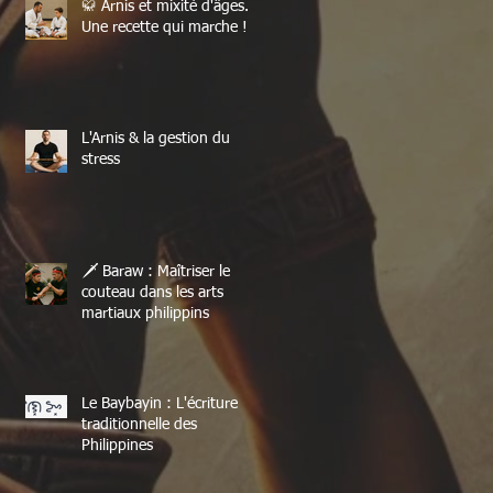
🥋 Arnis et mixité d'âges.
Une recette qui marche !
L'Arnis & la gestion du
stress
🗡️ Baraw : Maîtriser le
couteau dans les arts
martiaux philippins
Le Baybayin : L'écriture
traditionnelle des
Philippines