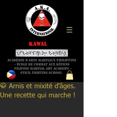
Arnis
kawal
Academy
Académie d'arts martiaux philippins
- école de combat aux bâtons
Filipino Martial Art academy -
stick fighting school
🥋 Arnis et mixité d'âges.
Une recette qui marche !