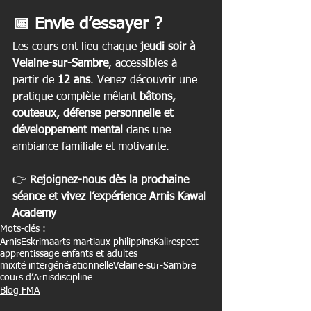
📅 Envie d’essayer ?
Les cours ont lieu chaque 
jeudi soir à 
Velaine-sur-Sambre
, accessibles à 
partir de 
12 ans
. Venez découvrir une 
pratique complète mêlant 
bâtons, 
couteaux, défense personnelle et 
développement mental
 dans une 
ambiance familiale et motivante.
👉 
Rejoignez-nous dès la prochaine 
séance et vivez l’expérience Arnis Kawal 
Academy
Mots-clés :
Arnis
Eskrima
arts martiaux philippins
Kali
respect
apprentissage enfants et adultes
mixité intergénérationnelle
Velaine-sur-Sambre
cours d’Arnis
discipline
Blog FMA