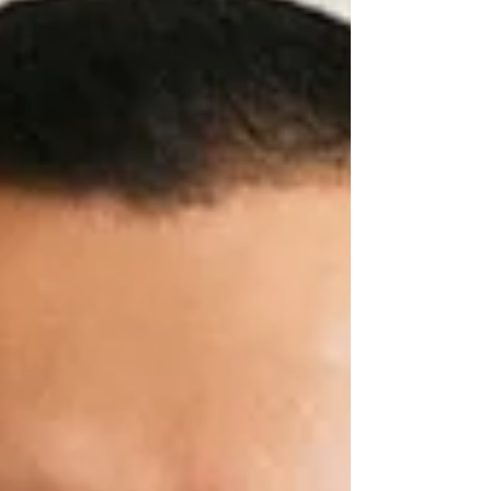
d'âges : mélanger les générations lors de nos cours
d’ arts martiaux philippins (Arnis / Eskrima / Kali) .Ce
choix n’est pas