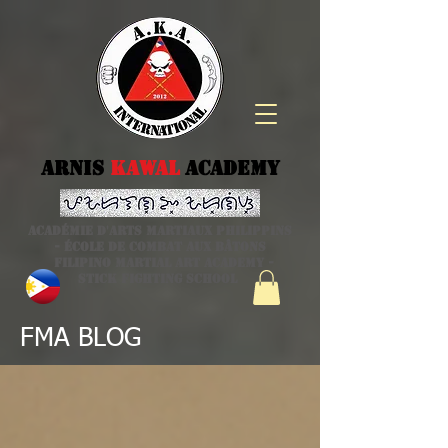
Arnis
kawal
Academy
Académie d'arts martiaux philippins
- école de combat aux bâtons
Filipino Martial Art academy -
stick fighting school
FMA BLOG