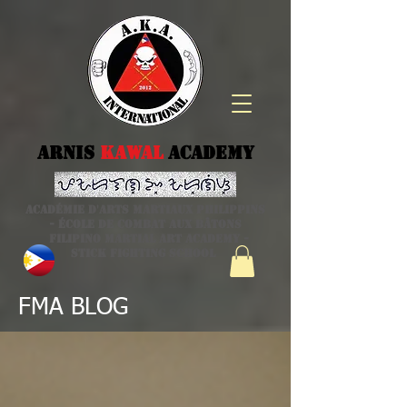
Arnis
kawal
Academy
Académie d'arts martiaux philippins
- école de combat aux bâtons
Filipino Martial Art academy -
stick fighting school
FMA BLOG