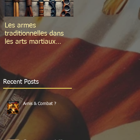
Les armes
La douleur dans
traditionnelles dans
l'apprentissage
les arts martiaux
philippins
Recent Posts
Arnis & Combat ?