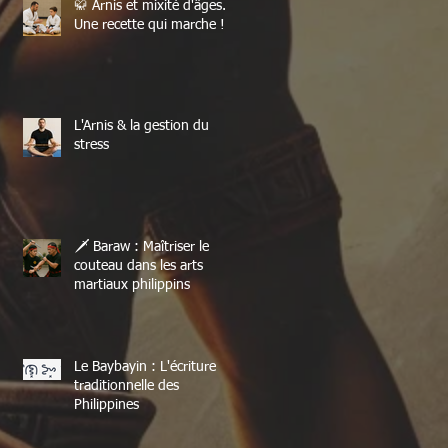
🥋 Arnis et mixité d'âges.
Une recette qui marche !
L'Arnis & la gestion du
stress
🗡️ Baraw : Maîtriser le
couteau dans les arts
martiaux philippins
Le Baybayin : L'écriture
traditionnelle des
Philippines