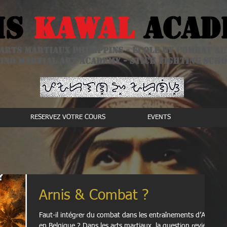
is
kawal
Acad
arts martiaux philippins - école de combat a
ino Martial Art academy - stick fighting sch
RESERVEZ VOTRE COURS
EVENTS
Arnis & Combat ?
Faut-il intégrer du combat dans les entraînements d’Arnis
en Belgique ? Dans les arts martiaux, la question revient