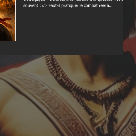
souvent : 👉 Faut-il pratiquer le combat réel à
l’entraînement ? 👉 Le sparring est-il indispensable à la
progression ? À l’ Arnis Kawal Academy , nous avons une
vision claire, structurée et responsable de cette question.
Le combat : un outil, pas une finalité Le combat
(sparring) permet : De tester ses réflexes en situation
dynamique D’apprendre à gérer la dist