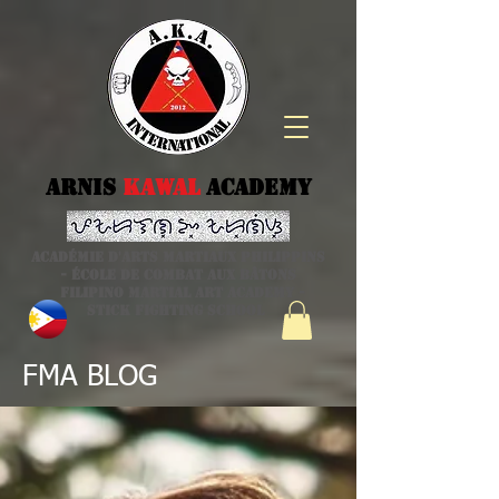
Arnis
kawal
Academy
Académie d'arts martiaux philippins
- école de combat aux bâtons
Filipino Martial Art academy -
stick fighting school
FMA BLOG