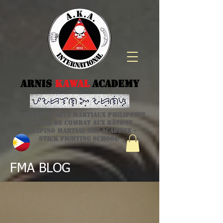
Arnis
kawal
Academy
Académie d'arts martiaux philippins
- école de combat aux bâtons
Filipino Martial Art academy -
stick fighting school
FMA BLOG