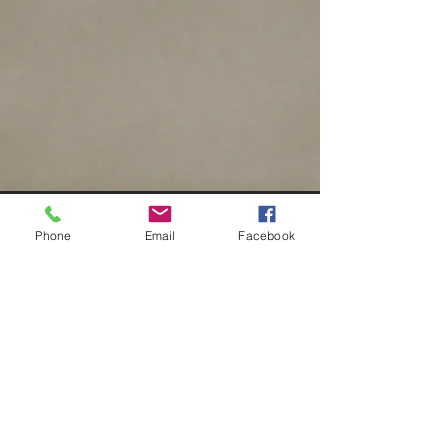
Phone
Email
Facebook
🗡️ Baraw : Maîtriser le
couteau dans les arts
martiaux philippins
Plongez dans l’univers du baraw, le couteau
traditionnel des arts martiaux philippins (FMA).