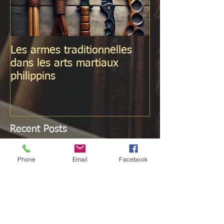
Les armes traditionnelles
La douleur dan
dans les arts martiaux
l'apprentissage
philippins
Recent Posts
Phone
Email
Facebook
Arnis & Combat ?