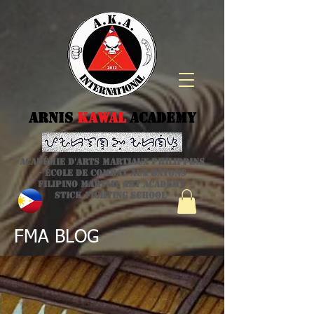
Arnis
kawal
Academy
Académie d'arts martiaux philippins
- école de combat aux bâtons
Filipino Martial Art academy -
stick fighting school
FMA BLOG