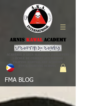
Arnis
kawal
Academy
Académie d'arts martiaux philippins
- école de combat aux bâtons
Filipino Martial Art academy -
stick fighting school
FMA BLOG